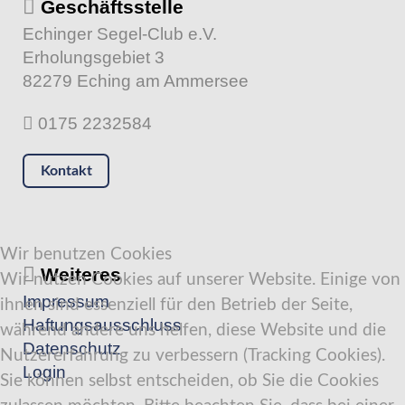
Geschäftsstelle
Echinger Segel-Club e.V.
Erholungsgebiet 3
82279 Eching am Ammersee
0175 2232584
Kontakt
Wir benutzen Cookies
Weiteres
Wir nutzen Cookies auf unserer Website. Einige von
Impressum
ihnen sind essenziell für den Betrieb der Seite,
Haftungsausschluss
während andere uns helfen, diese Website und die
Datenschutz
Nutzererfahrung zu verbessern (Tracking Cookies).
Login
Sie können selbst entscheiden, ob Sie die Cookies