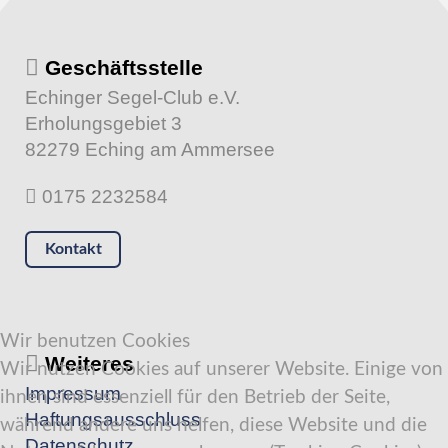
Geschäftsstelle
Echinger Segel-Club e.V.
Erholungsgebiet 3
82279 Eching am Ammersee
0175 2232584
Kontakt
Wir benutzen Cookies
Weiteres
Wir nutzen Cookies auf unserer Website. Einige von
Impressum
ihnen sind essenziell für den Betrieb der Seite,
Haftungsausschluss
während andere uns helfen, diese Website und die
Datenschutz