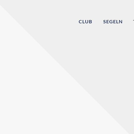
CLUB
SEGELN
Willkommen bei
Echinger Segel-Cl