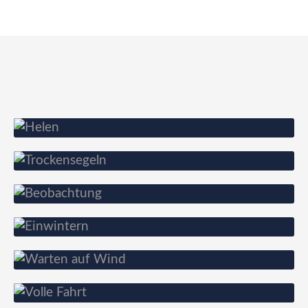
Gute Laune
Trockensegeln
Unter Aufsicht
Einwintern
Warten auf Wind
Schnell unterwegs
Stolz