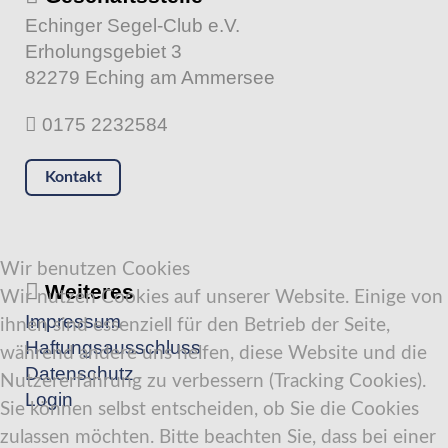
Echinger Segel-Club e.V.
Erholungsgebiet 3
82279 Eching am Ammersee
0175 2232584
Kontakt
Wir benutzen Cookies
Weiteres
Wir nutzen Cookies auf unserer Website. Einige von
Impressum
ihnen sind essenziell für den Betrieb der Seite,
Haftungsausschluss
während andere uns helfen, diese Website und die
Datenschutz
Nutzererfahrung zu verbessern (Tracking Cookies).
Login
Sie können selbst entscheiden, ob Sie die Cookies
zulassen möchten. Bitte beachten Sie, dass bei einer