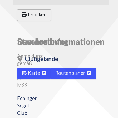
Drucken
Beschreibung
Standortinformationen
Anmeldung
Clubgelände
gemäß
Ausschreibung
Karte
Routenplaner
in
M2S:
Echinger
Segel-
Club