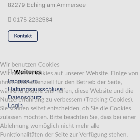
82279 Eching am Ammersee
0175 2232584
Kontakt
Wir benutzen Cookies
Weiteres
Wir nutzen Cookies auf unserer Website. Einige von
Impressum
ihnen sind essenziell für den Betrieb der Seite,
Haftungsausschluss
während andere uns helfen, diese Website und die
Datenschutz
Nutzererfahrung zu verbessern (Tracking Cookies).
Login
Sie können selbst entscheiden, ob Sie die Cookies
zulassen möchten. Bitte beachten Sie, dass bei einer
Ablehnung womöglich nicht mehr alle
Funktionalitäten der Seite zur Verfügung stehen.