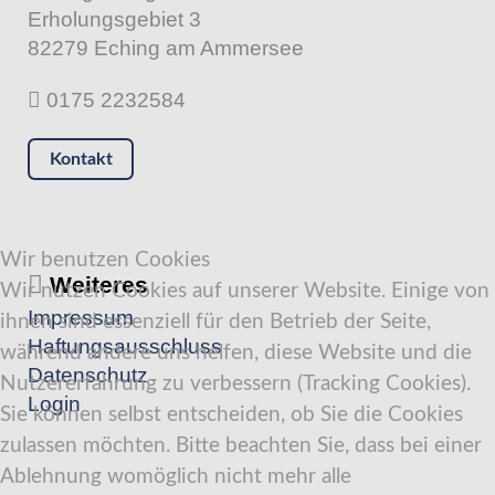
Erholungsgebiet 3
82279 Eching am Ammersee
0175 2232584
Kontakt
Wir benutzen Cookies
Weiteres
Wir nutzen Cookies auf unserer Website. Einige von
Impressum
ihnen sind essenziell für den Betrieb der Seite,
Haftungsausschluss
während andere uns helfen, diese Website und die
Datenschutz
Nutzererfahrung zu verbessern (Tracking Cookies).
Login
Sie können selbst entscheiden, ob Sie die Cookies
zulassen möchten. Bitte beachten Sie, dass bei einer
Ablehnung womöglich nicht mehr alle