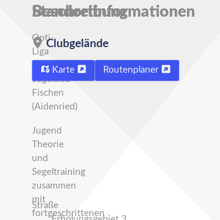
Beschreibung
Standortinformationen
Opti-
Clubgelände
Liga
am
Karte
Routenplaner
Segelclub
Fischen
(Aidenried)
Jugend
Theorie
und
Segeltraining
zusammen
mit
Straße
fortgeschrittenen
Erholungsgebiet 3