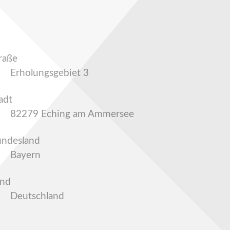
raße
Erholungsgebiet 3
adt
82279 Eching am Ammersee
ndesland
Bayern
and
Deutschland