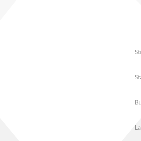
St
St
Bu
L