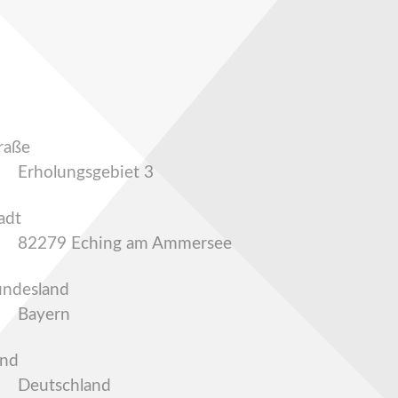
raße
Erholungsgebiet 3
adt
82279 Eching am Ammersee
ndesland
Bayern
and
Deutschland