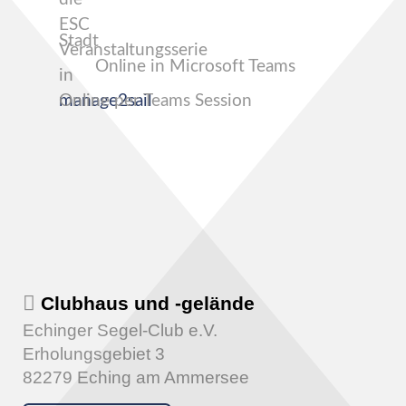
ESC
Stadt
Veranstaltungsserie
Online in Microsoft Teams
in
manage2sail
Online per Teams Session
Clubhaus und -gelände
Echinger Segel-Club e.V.
Erholungsgebiet 3
82279 Eching am Ammersee