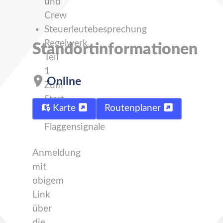
und
Crew
Steuerleutebesprechung
Regelwerk
Standortinformationen
Teil
1
Online
Zum
Start
Karte
Routenplaner
Startverfahren
Flaggensignale
Anmeldung
mit
obigem
Link
über
die