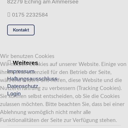
82279 Eching am Ammersee
0175 2232584
Kontakt
Wir benutzen Cookies
Weiteres
Wir nutzen Cookies auf unserer Website. Einige von
Impressum
ihnen sind essenziell für den Betrieb der Seite,
Haftungsausschluss
während andere uns helfen, diese Website und die
Datenschutz
Nutzererfahrung zu verbessern (Tracking Cookies).
Login
Sie können selbst entscheiden, ob Sie die Cookies
zulassen möchten. Bitte beachten Sie, dass bei einer
Ablehnung womöglich nicht mehr alle
Funktionalitäten der Seite zur Verfügung stehen.