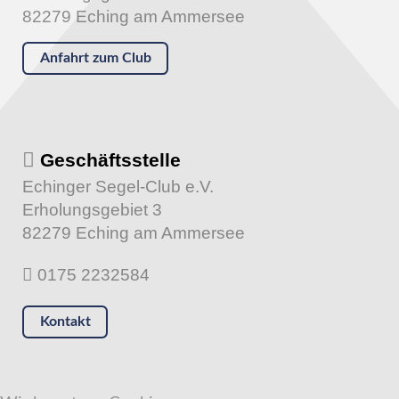
82279 Eching am Ammersee
Anfahrt zum Club
Geschäftsstelle
Echinger Segel-Club e.V.
Erholungsgebiet 3
82279 Eching am Ammersee
0175 2232584
Kontakt