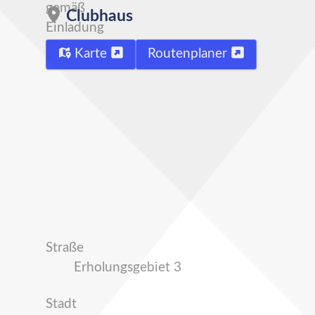
gemäß
Clubhaus
Einladung
Karte
Routenplaner
Straße
Erholungsgebiet 3
Stadt