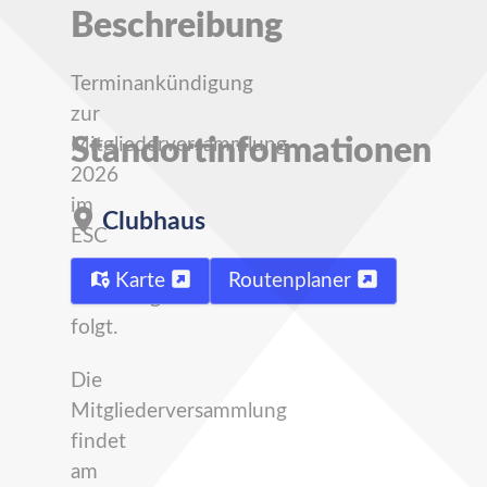
Beschreibung
Terminankündigung
zur
Standortinformationen
Mitgliederversammlung
2026
im
Clubhaus
ESC
Clubhaus.
Karte
Routenplaner
Einladung
folgt.
Die
Mitgliederversammlung
findet
am