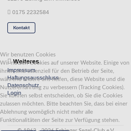
0175 2232584
Kontakt
Wir benutzen Cookies
Weiteres
Wir nutzen Cookies auf unserer Website. Einige von
Impressum
ihnen sind essenziell für den Betrieb der Seite,
Haftungsausschluss
während andere uns helfen, diese Website und die
Datenschutz
Nutzererfahrung zu verbessern (Tracking Cookies).
Login
Sie können selbst entscheiden, ob Sie die Cookies
zulassen möchten. Bitte beachten Sie, dass bei einer
Ablehnung womöglich nicht mehr alle
Funktionalitäten der Seite zur Verfügung stehen.
© 1963 - 2026 Echinger Segel-Club e.V