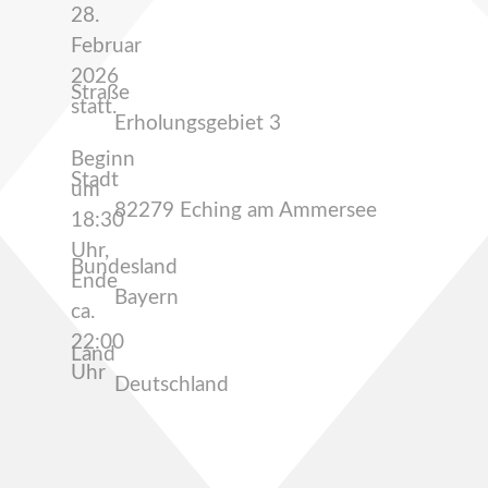
28.
Februar
2026
Straße
statt.
Erholungsgebiet 3
Beginn
Stadt
um
82279 Eching am Ammersee
18:30
Uhr,
Bundesland
Ende
Bayern
ca.
22:00
Land
Uhr
Deutschland