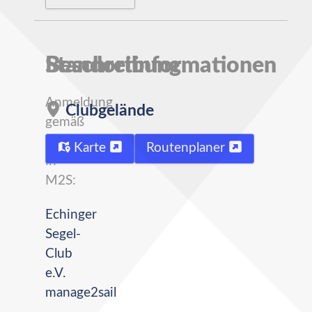
Beschreibung
Standortinformationen
Anmeldung
Clubgelände
gemäß
Ausschreibung
Karte
Routenplaner
in
M2S:
Echinger
Segel-
Club
e.V.
manage2sail