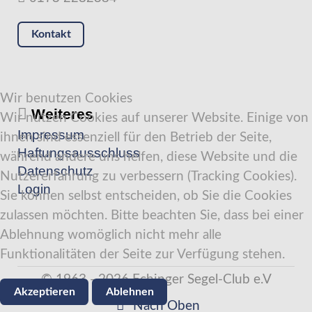
Kontakt
Wir benutzen Cookies
Weiteres
Wir nutzen Cookies auf unserer Website. Einige von
Impressum
ihnen sind essenziell für den Betrieb der Seite,
Haftungsausschluss
während andere uns helfen, diese Website und die
Datenschutz
Nutzererfahrung zu verbessern (Tracking Cookies).
Login
Sie können selbst entscheiden, ob Sie die Cookies
zulassen möchten. Bitte beachten Sie, dass bei einer
Ablehnung womöglich nicht mehr alle
Funktionalitäten der Seite zur Verfügung stehen.
© 1963 - 2026 Echinger Segel-Club e.V
Akzeptieren
Ablehnen
Nach Oben