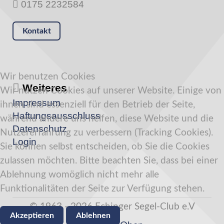
0175 2232584
Kontakt
Wir benutzen Cookies
Weiteres
Wir nutzen Cookies auf unserer Website. Einige von
Impressum
ihnen sind essenziell für den Betrieb der Seite,
Haftungsausschluss
während andere uns helfen, diese Website und die
Datenschutz
Nutzererfahrung zu verbessern (Tracking Cookies).
Login
Sie können selbst entscheiden, ob Sie die Cookies
zulassen möchten. Bitte beachten Sie, dass bei einer
Ablehnung womöglich nicht mehr alle
Funktionalitäten der Seite zur Verfügung stehen.
© 1963 - 2026 Echinger Segel-Club e.V
Akzeptieren
Ablehnen