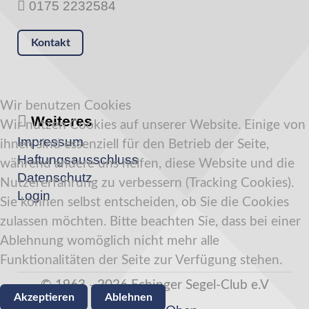
0175 2232584
Kontakt
Wir benutzen Cookies
Weiteres
Wir nutzen Cookies auf unserer Website. Einige von
Impressum
ihnen sind essenziell für den Betrieb der Seite,
Haftungsausschluss
während andere uns helfen, diese Website und die
Datenschutz
Nutzererfahrung zu verbessern (Tracking Cookies).
Login
Sie können selbst entscheiden, ob Sie die Cookies
zulassen möchten. Bitte beachten Sie, dass bei einer
Ablehnung womöglich nicht mehr alle
Funktionalitäten der Seite zur Verfügung stehen.
© 1963 - 2026 Echinger Segel-Club e.V
Akzeptieren
Ablehnen