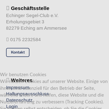
Geschäftsstelle
Echinger Segel-Club e.V.
Erholungsgebiet 3
82279 Eching am Ammersee
0175 2232584
Kontakt
Wir benutzen Cookies
Weiteres
Wir nutzen Cookies auf unserer Website. Einige von
Impressum
ihnen sind essenziell für den Betrieb der Seite,
Haftungsausschluss
während andere uns helfen, diese Website und die
Datenschutz
Nutzererfahrung zu verbessern (Tracking Cookies).
Login
Sie können selbst entscheiden, ob Sie die Cookies