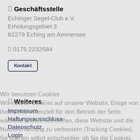
Geschäftsstelle
Echinger Segel-Club e.V.
Erholungsgebiet 3
82279 Eching am Ammersee
0175 2232584
Kontakt
Wir benutzen Cookies
Weiteres
Wir nutzen Cookies auf unserer Website. Einige von
Impressum
ihnen sind essenziell für den Betrieb der Seite,
Haftungsausschluss
während andere uns helfen, diese Website und die
Datenschutz
Nutzererfahrung zu verbessern (Tracking Cookies).
Login
Sie können selbst entscheiden, ob Sie die Cookies