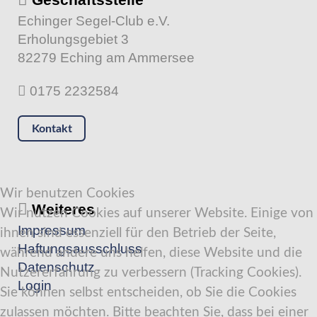
Echinger Segel-Club e.V.
Erholungsgebiet 3
82279 Eching am Ammersee
0175 2232584
Kontakt
Wir benutzen Cookies
Weiteres
Wir nutzen Cookies auf unserer Website. Einige von
Impressum
ihnen sind essenziell für den Betrieb der Seite,
Haftungsausschluss
während andere uns helfen, diese Website und die
Datenschutz
Nutzererfahrung zu verbessern (Tracking Cookies).
Login
Sie können selbst entscheiden, ob Sie die Cookies
zulassen möchten. Bitte beachten Sie, dass bei einer