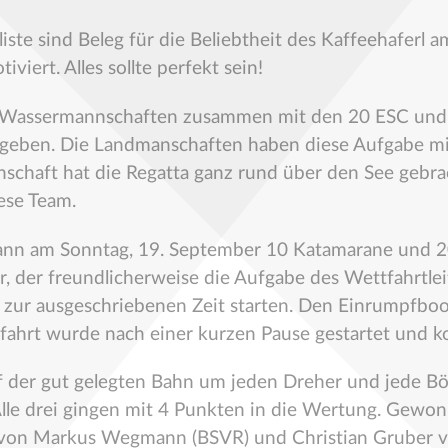
eliste sind Beleg für die Beliebtheit des Kaffeehafer
viert. Alles sollte perfekt sein!
d Wassermannschaften zusammen mit den 20 ESC und 
 ergeben. Die Landmanschaften haben diese Aufgabe mi
schaft hat die Regatta ganz rund über den See gebrac
ese Team.
nn am Sonntag, 19. September 10 Katamarane und 2
er, der freundlicherweise die Aufgabe des Wettfahrt
zur ausgeschriebenen Zeit starten. Den Einrumpfboo
fahrt wurde nach einer kurzen Pause gestartet und 
der gut gelegten Bahn um jeden Dreher und jede Böe
 Alle drei gingen mit 4 Punkten in die Wertung. Gewo
t von Markus Wegmann (BSVR) und Christian Gruber 