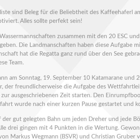
eliste sind Beleg für die Beliebtheit des Kaffeehafer
viert. Alles sollte perfekt sein!
d Wassermannschaften zusammen mit den 20 ESC und 
 ergeben. Die Landmanschaften haben diese Aufgabe mi
schaft hat die Regatta ganz rund über den See gebrac
ese Team.
nn am Sonntag, 19. September 10 Katamarane und 2
er, der freundlicherweise die Aufgabe des Wettfahrt
zur ausgeschriebenen Zeit starten. Den Einrumpfboo
fahrt wurde nach einer kurzen Pause gestartet und 
der gut gelegten Bahn um jeden Dreher und jede Böe
 Alle drei gingen mit 4 Punkten in die Wertung. Gewo
t von Markus Wegmann (BSVR) und Christian Gruber 