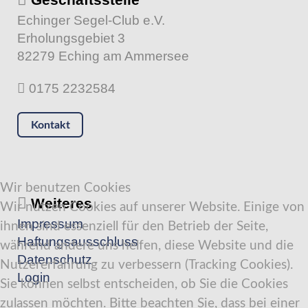
Echinger Segel-Club e.V.
Erholungsgebiet 3
82279 Eching am Ammersee
0175 2232584
Kontakt
Wir benutzen Cookies
Weiteres
Wir nutzen Cookies auf unserer Website. Einige von
Impressum
ihnen sind essenziell für den Betrieb der Seite,
Haftungsausschluss
während andere uns helfen, diese Website und die
Datenschutz
Nutzererfahrung zu verbessern (Tracking Cookies).
Login
Sie können selbst entscheiden, ob Sie die Cookies
zulassen möchten. Bitte beachten Sie, dass bei einer