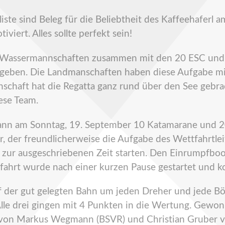
eliste sind Beleg für die Beliebtheit des Kaffeehafer
viert. Alles sollte perfekt sein!
d Wassermannschaften zusammen mit den 20 ESC und 
 ergeben. Die Landmanschaften haben diese Aufgabe mi
schaft hat die Regatta ganz rund über den See gebrac
ese Team.
nn am Sonntag, 19. September 10 Katamarane und 2
er, der freundlicherweise die Aufgabe des Wettfahrt
zur ausgeschriebenen Zeit starten. Den Einrumpfboo
fahrt wurde nach einer kurzen Pause gestartet und 
der gut gelegten Bahn um jeden Dreher und jede Böe
 Alle drei gingen mit 4 Punkten in die Wertung. Gewo
t von Markus Wegmann (BSVR) und Christian Gruber 