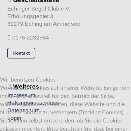
Echinger Segel-Club e.V.
Erholungsgebiet 3
82279 Eching am Ammersee
0175 2232584
Kontakt
Wir benutzen Cookies
Weiteres
Wir nutzen Cookies auf unserer Website. Einige von
Impressum
ihnen sind essenziell für den Betrieb der Seite,
Haftungsausschluss
während andere uns helfen, diese Website und die
Datenschutz
Nutzererfahrung zu verbessern (Tracking Cookies).
Login
Sie können selbst entscheiden, ob Sie die Cookies
zulassen möchten. Bitte beachten Sie, dass bei einer