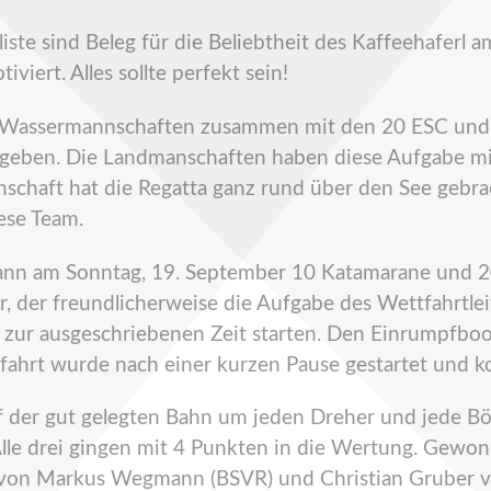
eliste sind Beleg für die Beliebtheit des Kaffeehafer
viert. Alles sollte perfekt sein!
d Wassermannschaften zusammen mit den 20 ESC und 
 ergeben. Die Landmanschaften haben diese Aufgabe mi
schaft hat die Regatta ganz rund über den See gebrac
ese Team.
nn am Sonntag, 19. September 10 Katamarane und 2
er, der freundlicherweise die Aufgabe des Wettfahrt
zur ausgeschriebenen Zeit starten. Den Einrumpfboo
fahrt wurde nach einer kurzen Pause gestartet und 
der gut gelegten Bahn um jeden Dreher und jede Böe
 Alle drei gingen mit 4 Punkten in die Wertung. Gewo
t von Markus Wegmann (BSVR) und Christian Gruber 