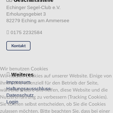
Echinger Segel-Club e.V.
Erholungsgebiet 3
82279 Eching am Ammersee
0175 2232584
Kontakt
Wir benutzen Cookies
Weiteres
Wir nutzen Cookies auf unserer Website. Einige von
Impressum
ihnen sind essenziell für den Betrieb der Seite,
Haftungsausschluss
während andere uns helfen, diese Website und die
Datenschutz
Nutzererfahrung zu verbessern (Tracking Cookies).
Login
Sie können selbst entscheiden, ob Sie die Cookies
zulassen möchten. Bitte beachten Sie, dass bei einer