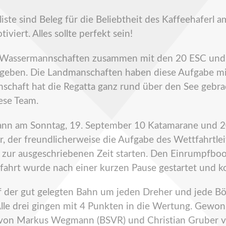
eliste sind Beleg für die Beliebtheit des Kaffeehafer
viert. Alles sollte perfekt sein!
d Wassermannschaften zusammen mit den 20 ESC und 
 ergeben. Die Landmanschaften haben diese Aufgabe mi
schaft hat die Regatta ganz rund über den See gebrac
ese Team.
nn am Sonntag, 19. September 10 Katamarane und 2
er, der freundlicherweise die Aufgabe des Wettfahrt
zur ausgeschriebenen Zeit starten. Den Einrumpfboo
fahrt wurde nach einer kurzen Pause gestartet und 
der gut gelegten Bahn um jeden Dreher und jede Böe
 Alle drei gingen mit 4 Punkten in die Wertung. Gewo
t von Markus Wegmann (BSVR) und Christian Gruber 