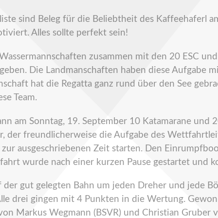
eliste sind Beleg für die Beliebtheit des Kaffeehafer
viert. Alles sollte perfekt sein!
d Wassermannschaften zusammen mit den 20 ESC und 
 ergeben. Die Landmanschaften haben diese Aufgabe mi
schaft hat die Regatta ganz rund über den See gebrac
ese Team.
nn am Sonntag, 19. September 10 Katamarane und 2
er, der freundlicherweise die Aufgabe des Wettfahrt
zur ausgeschriebenen Zeit starten. Den Einrumpfboo
fahrt wurde nach einer kurzen Pause gestartet und 
der gut gelegten Bahn um jeden Dreher und jede Böe
 Alle drei gingen mit 4 Punkten in die Wertung. Gewo
t von Markus Wegmann (BSVR) und Christian Gruber 