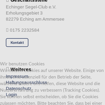
Echinger Segel-Club e.V.
Erholungsgebiet 3
82279 Eching am Ammersee
0175 2232584
Kontakt
Wir benutzen Cookies
Weiteres
Wir nutzen Cookies auf unserer Website. Einige von
Impressum
ihnen sind essenziell für den Betrieb der Seite,
Haftungsausschluss
während andere uns helfen, diese Website und die
Datenschutz
Nutzererfahrung zu verbessern (Tracking Cookies).
Login
Sie können selbst entscheiden, ob Sie die Cookies
zulassen möchten. Bitte beachten Sie, dass bei einer