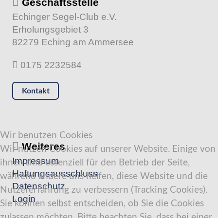
Geschäftsstelle
Echinger Segel-Club e.V.
Erholungsgebiet 3
82279 Eching am Ammersee
0175 2232584
Kontakt
Wir benutzen Cookies
Weiteres
Wir nutzen Cookies auf unserer Website. Einige von
Impressum
ihnen sind essenziell für den Betrieb der Seite,
Haftungsausschluss
während andere uns helfen, diese Website und die
Datenschutz
Nutzererfahrung zu verbessern (Tracking Cookies).
Login
Sie können selbst entscheiden, ob Sie die Cookies
zulassen möchten. Bitte beachten Sie, dass bei einer