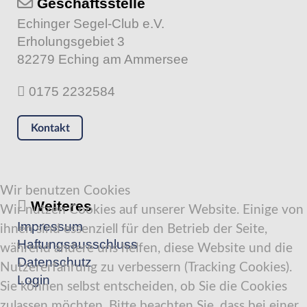
Geschäftsstelle
Echinger Segel-Club e.V.
Erholungsgebiet 3
82279 Eching am Ammersee
0175 2232584
Kontakt
Wir benutzen Cookies
Weiteres
Wir nutzen Cookies auf unserer Website. Einige von
Impressum
ihnen sind essenziell für den Betrieb der Seite,
Haftungsausschluss
während andere uns helfen, diese Website und die
Datenschutz
Nutzererfahrung zu verbessern (Tracking Cookies).
Login
Sie können selbst entscheiden, ob Sie die Cookies
zulassen möchten. Bitte beachten Sie, dass bei einer