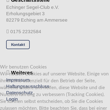
Echinger Segel-Club e.V.
Erholungsgebiet 3
82279 Eching am Ammersee
0175 2232584
Kontakt
Wir benutzen Cookies
Weiteres
Wir nutzen Cookies auf unserer Website. Einige von
Impressum
ihnen sind essenziell für den Betrieb der Seite,
Haftungsausschluss
während andere uns helfen, diese Website und die
Datenschutz
Nutzererfahrung zu verbessern (Tracking Cookies).
Login
Sie können selbst entscheiden, ob Sie die Cookies
zulassen möchten. Bitte beachten Sie, dass bei einer