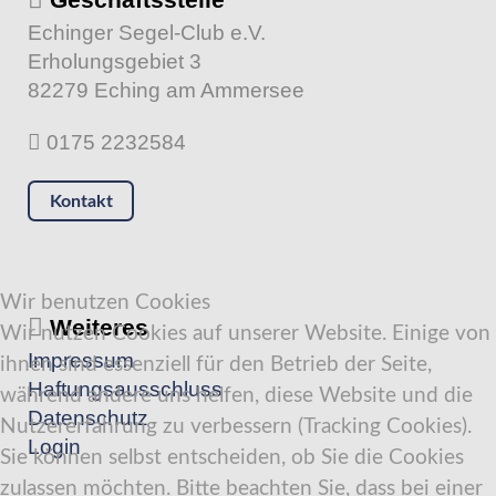
Echinger Segel-Club e.V.
Erholungsgebiet 3
82279 Eching am Ammersee
0175 2232584
Kontakt
Wir benutzen Cookies
Weiteres
Wir nutzen Cookies auf unserer Website. Einige von
Impressum
ihnen sind essenziell für den Betrieb der Seite,
Haftungsausschluss
während andere uns helfen, diese Website und die
Datenschutz
Nutzererfahrung zu verbessern (Tracking Cookies).
Login
Sie können selbst entscheiden, ob Sie die Cookies
zulassen möchten. Bitte beachten Sie, dass bei einer