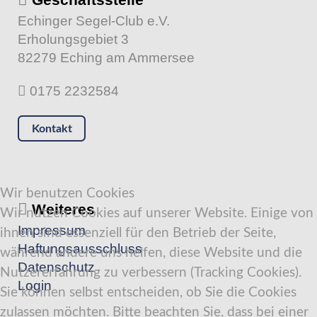
Echinger Segel-Club e.V.
Erholungsgebiet 3
82279 Eching am Ammersee
0175 2232584
Kontakt
Wir benutzen Cookies
Weiteres
Wir nutzen Cookies auf unserer Website. Einige von
Impressum
ihnen sind essenziell für den Betrieb der Seite,
Haftungsausschluss
während andere uns helfen, diese Website und die
Datenschutz
Nutzererfahrung zu verbessern (Tracking Cookies).
Login
Sie können selbst entscheiden, ob Sie die Cookies
zulassen möchten. Bitte beachten Sie, dass bei einer