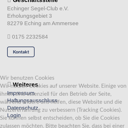
Echinger Segel-Club e.V.
Erholungsgebiet 3
82279 Eching am Ammersee
0175 2232584
Kontakt
Wir benutzen Cookies
Weiteres
Wir nutzen Cookies auf unserer Website. Einige von
Impressum
ihnen sind essenziell für den Betrieb der Seite,
Haftungsausschluss
während andere uns helfen, diese Website und die
Datenschutz
Nutzererfahrung zu verbessern (Tracking Cookies).
Login
Sie können selbst entscheiden, ob Sie die Cookies
zulassen möchten. Bitte beachten Sie, dass bei einer