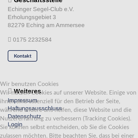
Echinger Segel-Club e.V.
Erholungsgebiet 3
82279 Eching am Ammersee
0175 2232584
Kontakt
Wir benutzen Cookies
Weiteres
Wir nutzen Cookies auf unserer Website. Einige von
Impressum
ihnen sind essenziell für den Betrieb der Seite,
Haftungsausschluss
während andere uns helfen, diese Website und die
Datenschutz
Nutzererfahrung zu verbessern (Tracking Cookies).
Login
Sie können selbst entscheiden, ob Sie die Cookies
zulassen möchten. Bitte beachten Sie, dass bei einer