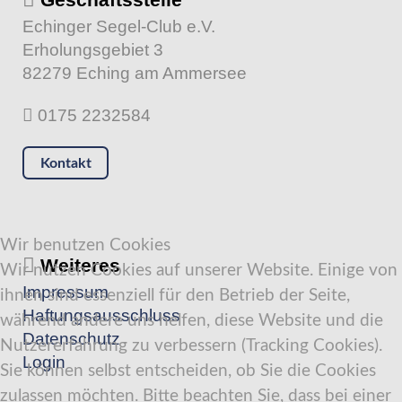
Echinger Segel-Club e.V.
Erholungsgebiet 3
82279 Eching am Ammersee
0175 2232584
Kontakt
Wir benutzen Cookies
Weiteres
Wir nutzen Cookies auf unserer Website. Einige von
Impressum
ihnen sind essenziell für den Betrieb der Seite,
Haftungsausschluss
während andere uns helfen, diese Website und die
Datenschutz
Nutzererfahrung zu verbessern (Tracking Cookies).
Login
Sie können selbst entscheiden, ob Sie die Cookies
zulassen möchten. Bitte beachten Sie, dass bei einer