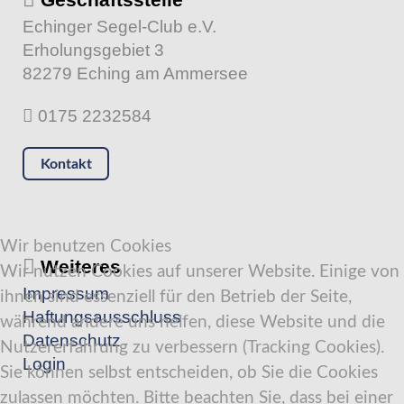
Echinger Segel-Club e.V.
Erholungsgebiet 3
82279 Eching am Ammersee
0175 2232584
Kontakt
Wir benutzen Cookies
Weiteres
Wir nutzen Cookies auf unserer Website. Einige von
Impressum
ihnen sind essenziell für den Betrieb der Seite,
Haftungsausschluss
während andere uns helfen, diese Website und die
Datenschutz
Nutzererfahrung zu verbessern (Tracking Cookies).
Login
Sie können selbst entscheiden, ob Sie die Cookies
zulassen möchten. Bitte beachten Sie, dass bei einer