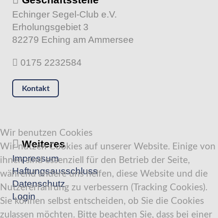
Echinger Segel-Club e.V.
Erholungsgebiet 3
82279 Eching am Ammersee
0175 2232584
Kontakt
Wir benutzen Cookies
Weiteres
Wir nutzen Cookies auf unserer Website. Einige von
Impressum
ihnen sind essenziell für den Betrieb der Seite,
Haftungsausschluss
während andere uns helfen, diese Website und die
Datenschutz
Nutzererfahrung zu verbessern (Tracking Cookies).
Login
Sie können selbst entscheiden, ob Sie die Cookies
zulassen möchten. Bitte beachten Sie, dass bei einer