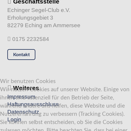
Geschäftsstelle
Echinger Segel-Club e.V.
Erholungsgebiet 3
82279 Eching am Ammersee
0175 2232584
Kontakt
Wir benutzen Cookies
Weiteres
Wir nutzen Cookies auf unserer Website. Einige von
Impressum
ihnen sind essenziell für den Betrieb der Seite,
Haftungsausschluss
während andere uns helfen, diese Website und die
Datenschutz
Nutzererfahrung zu verbessern (Tracking Cookies).
Login
Sie können selbst entscheiden, ob Sie die Cookies
zulassen möchten. Bitte beachten Sie, dass bei einer