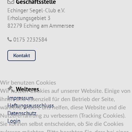
Geschäftsstelle
Echinger Segel-Club e.V.
Erholungsgebiet 3
82279 Eching am Ammersee
0175 2232584
Kontakt
Wir benutzen Cookies
Weiteres
Wir nutzen Cookies auf unserer Website. Einige von
Impressum
ihnen sind essenziell für den Betrieb der Seite,
Haftungsausschluss
während andere uns helfen, diese Website und die
Datenschutz
Nutzererfahrung zu verbessern (Tracking Cookies).
Login
Sie können selbst entscheiden, ob Sie die Cookies