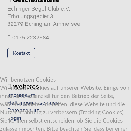
Echinger Segel-Club e.V.
Erholungsgebiet 3
82279 Eching am Ammersee
0175 2232584
Kontakt
Wir benutzen Cookies
Weiteres
Wir nutzen Cookies auf unserer Website. Einige von
Impressum
ihnen sind essenziell für den Betrieb der Seite,
Haftungsausschluss
während andere uns helfen, diese Website und die
Datenschutz
Nutzererfahrung zu verbessern (Tracking Cookies).
Login
Sie können selbst entscheiden, ob Sie die Cookies
zulassen möchten. Bitte beachten Sie, dass bei einer