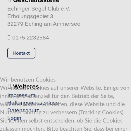
Echinger Segel-Club e.V.
Erholungsgebiet 3
82279 Eching am Ammersee
0175 2232584
Kontakt
Wir benutzen Cookies
Weiteres
Wir nutzen Cookies auf unserer Website. Einige von
Impressum
ihnen sind essenziell für den Betrieb der Seite,
Haftungsausschluss
während andere uns helfen, diese Website und die
Datenschutz
Nutzererfahrung zu verbessern (Tracking Cookies).
Login
Sie können selbst entscheiden, ob Sie die Cookies
zulassen möchten. Bitte beachten Sie, dass bei einer