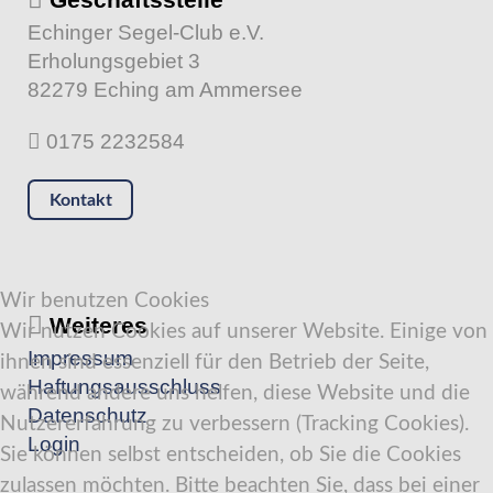
Echinger Segel-Club e.V.
Erholungsgebiet 3
82279 Eching am Ammersee
0175 2232584
Kontakt
Wir benutzen Cookies
Weiteres
Wir nutzen Cookies auf unserer Website. Einige von
Impressum
ihnen sind essenziell für den Betrieb der Seite,
Haftungsausschluss
während andere uns helfen, diese Website und die
Datenschutz
Nutzererfahrung zu verbessern (Tracking Cookies).
Login
Sie können selbst entscheiden, ob Sie die Cookies
zulassen möchten. Bitte beachten Sie, dass bei einer