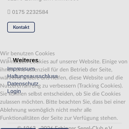
0175 2232584
Kontakt
Wir benutzen Cookies
Weiteres
Wir nutzen Cookies auf unserer Website. Einige von
Impressum
ihnen sind essenziell für den Betrieb der Seite,
Haftungsausschluss
während andere uns helfen, diese Website und die
Datenschutz
Nutzererfahrung zu verbessern (Tracking Cookies).
Login
Sie können selbst entscheiden, ob Sie die Cookies
zulassen möchten. Bitte beachten Sie, dass bei einer
Ablehnung womöglich nicht mehr alle
Funktionalitäten der Seite zur Verfügung stehen.
© 1963 - 2026 Echinger Segel-Club e.V