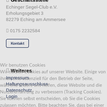
Echinger Segel-Club e.V.
Erholungsgebiet 3
82279 Eching am Ammersee
0175 2232584
Kontakt
Wir benutzen Cookies
Weiteres
Wir nutzen Cookies auf unserer Website. Einige von
Impressum
ihnen sind essenziell für den Betrieb der Seite,
Haftungsausschluss
während andere uns helfen, diese Website und die
Datenschutz
Nutzererfahrung zu verbessern (Tracking Cookies).
Login
Sie können selbst entscheiden, ob Sie die Cookies
zulassen möchten. Bitte beachten Sie, dass bei einer