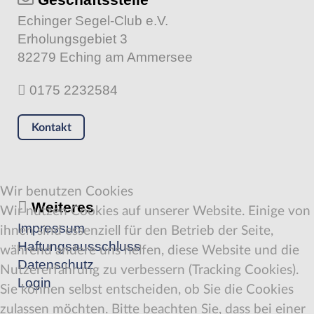
Echinger Segel-Club e.V.
Erholungsgebiet 3
82279 Eching am Ammersee
0175 2232584
Kontakt
Wir benutzen Cookies
Weiteres
Wir nutzen Cookies auf unserer Website. Einige von
Impressum
ihnen sind essenziell für den Betrieb der Seite,
Haftungsausschluss
während andere uns helfen, diese Website und die
Datenschutz
Nutzererfahrung zu verbessern (Tracking Cookies).
Login
Sie können selbst entscheiden, ob Sie die Cookies
zulassen möchten. Bitte beachten Sie, dass bei einer