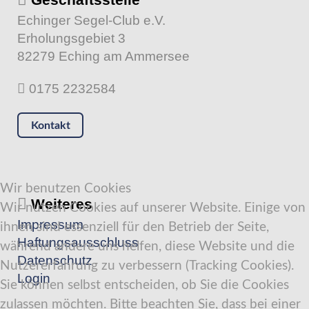
Echinger Segel-Club e.V.
Erholungsgebiet 3
82279 Eching am Ammersee
0175 2232584
Kontakt
Wir benutzen Cookies
Weiteres
Wir nutzen Cookies auf unserer Website. Einige von
Impressum
ihnen sind essenziell für den Betrieb der Seite,
Haftungsausschluss
während andere uns helfen, diese Website und die
Datenschutz
Nutzererfahrung zu verbessern (Tracking Cookies).
Login
Sie können selbst entscheiden, ob Sie die Cookies
zulassen möchten. Bitte beachten Sie, dass bei einer