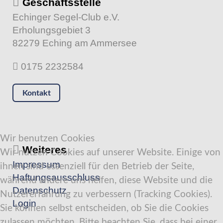
Geschäftsstelle
Echinger Segel-Club e.V.
Erholungsgebiet 3
82279 Eching am Ammersee
0175 2232584
Kontakt
Wir benutzen Cookies
Weiteres
Wir nutzen Cookies auf unserer Website. Einige von
Impressum
ihnen sind essenziell für den Betrieb der Seite,
Haftungsausschluss
während andere uns helfen, diese Website und die
Datenschutz
Nutzererfahrung zu verbessern (Tracking Cookies).
Login
Sie können selbst entscheiden, ob Sie die Cookies
zulassen möchten. Bitte beachten Sie, dass bei einer